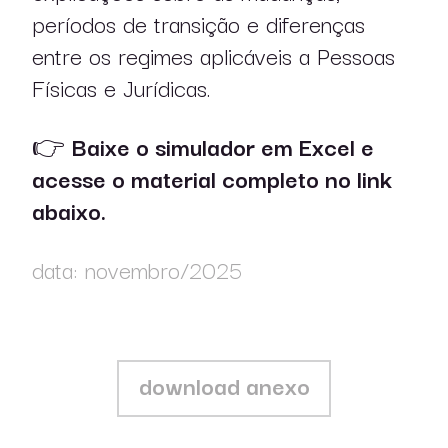
períodos de transição e diferenças
publicações
entre os regimes aplicáveis a Pessoas
Físicas e Jurídicas.
👉
Baixe o simulador em Excel e
acesse o material completo no link
abaixo.
data: novembro/2025
pt
en
download anexo