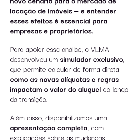
novo cenário para o mercado de
locação de imóveis — e entender
esses efeitos é essencial para
empresas e proprietários.
Para apoiar essa análise, o VLMA
desenvolveu um
simulador exclusivo
,
que permite calcular de forma direta
como as novas alíquotas e regras
impactam o valor do aluguel
ao longo
sobre nós
da transição.
atuação
Além disso, disponibilizamos uma
apresentação completa
, com
profissionais
explicações sobre as mudanças,