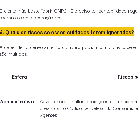
O alerta
: não basta “abrir CNPJ”. É preciso ter contabilidade regu
coerente com a operação real.
4. Quais os riscos se esses cuidados forem ignorados?
A depender do envolvimento da figura pública com a atividade em
são múltiplos:
Esfera
Riscos p
Administrativa
Advertências, multas, proibições de funciona
previstas no Código de Defesa do Consumidor,
vigentes.