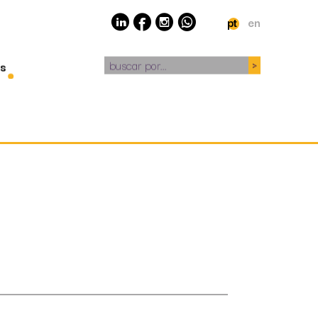
pt
en
buscar por...
s
a