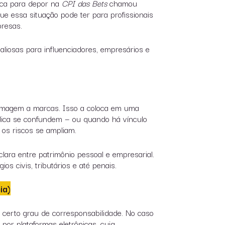
eca para depor na
CPI das Bets
chamou
e essa situação pode ter para profissionais
presas.
valiosas para influenciadores, empresários e
 imagem a marcas. Isso a coloca em uma
rídica se confundem — ou quando há vínculo
 os riscos se ampliam.
ara entre patrimônio pessoal e empresarial.
ios civis, tributários e até penais.
ia)
 certo grau de corresponsabilidade. No caso
 por plataformas eletrônicas, cuja