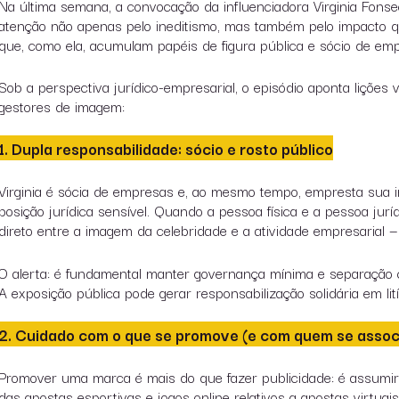
Na última semana, a convocação da influenciadora Virginia Fons
atenção não apenas pelo ineditismo, mas também pelo impacto qu
que, como ela, acumulam papéis de figura pública e sócio de em
Sob a perspectiva jurídico-empresarial, o episódio aponta lições 
gestores de imagem:
1. Dupla responsabilidade: sócio e rosto público
Virginia é sócia de empresas e, ao mesmo tempo, empresta sua
posição jurídica sensível. Quando a pessoa física e a pessoa ju
direto entre a imagem da celebridade e a atividade empresarial —
O alerta
: é fundamental manter governança mínima e separação cl
A exposição pública pode gerar responsabilização solidária em litíg
2. Cuidado com o que se promove (e com quem se assoc
Promover uma marca é mais do que fazer publicidade: é assumir
das apostas esportivas e jogos online relativos a apostas virtuais