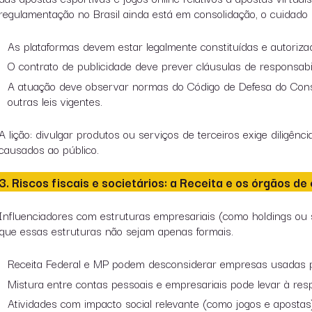
regulamentação no Brasil ainda está em consolidação, o cuidado
As plataformas devem estar legalmente constituídas e autoriza
O contrato de publicidade deve prever cláusulas de responsabi
A atuação deve observar normas do Código de Defesa do Cons
outras leis vigentes.
A lição
: divulgar produtos ou serviços de terceiros exige diligên
causados ao público.
3. Riscos fiscais e societários: a Receita e os órgãos d
Influenciadores com estruturas empresariais (como holdings ou 
que essas estruturas não sejam apenas formais.
Receita Federal e MP podem desconsiderar empresas usadas pa
Mistura entre contas pessoais e empresariais pode levar à resp
Atividades com impacto social relevante (como jogos e apostas