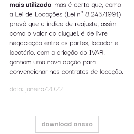
mais utilizado
, mas é certo que, como
a Lei de Locações (Lei nº 8.245/1991)
prevê que o índice de reajuste, assim
como o valor do aluguel, é de livre
pt
en
negociação entre as partes, locador e
locatário, com a criação do IVAR,
ganham uma nova opção para
convencionar nos contratos de locação.
data: janeiro/2022
download anexo