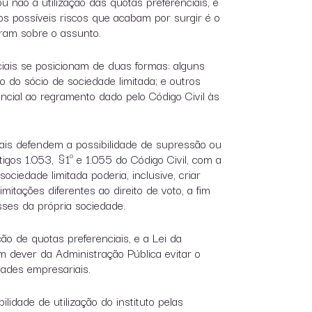
 não à utilização das quotas preferenciais, e
os possíveis riscos que acabam por surgir é o
naram sobre o assunto.
ciais se posicionam de duas formas: alguns
o do sócio de sociedade limitada; e outros
encial ao regramento dado pelo Código Civil às
ciais defendem a possibilidade de supressão ou
igos 1.053, §1º e 1.055 do Código Civil, com a
ciedade limitada poderia, inclusive, criar
itações diferentes ao direito de voto, a fim
esses da própria sociedade.
ção de quotas preferenciais, e a Lei da
m dever da Administração Pública evitar o
dades empresariais.
idade de utilização do instituto pelas