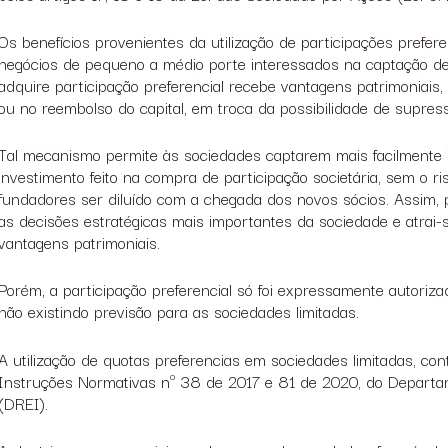
Os benefícios provenientes da utilização de participações prefer
negócios de pequeno a médio porte interessados na captação de
adquire participação preferencial recebe vantagens patrimoniais,
ou no reembolso do capital, em troca da possibilidade de supress
Tal mecanismo permite às sociedades captarem mais facilmente i
investimento feito na compra de participação societária, sem o ri
fundadores ser diluído com a chegada dos novos sócios. Assim, 
as decisões estratégicas mais importantes da sociedade e atrai-
vantagens patrimoniais.
Porém, a participação preferencial só foi expressamente autoriz
não existindo previsão para as sociedades limitadas.
A utilização de quotas preferencias em sociedades limitadas, con
Instruções Normativas nº 38 de 2017 e 81 de 2020, do Departam
(DREI).