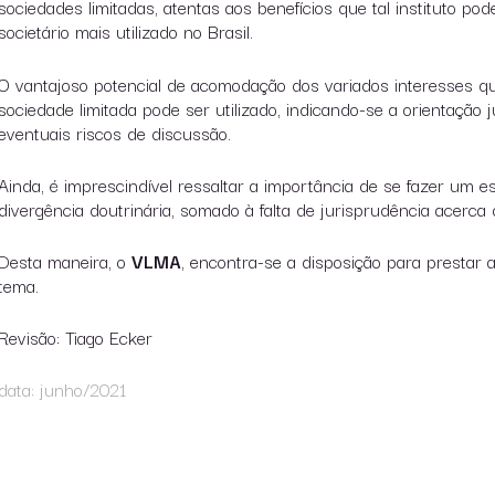
sociedades limitadas, atentas aos benefícios que tal instituto pod
societário mais utilizado no Brasil.
O vantajoso potencial de acomodação dos variados interesses qu
sociedade limitada pode ser utilizado, indicando-se a orientação ju
eventuais riscos de discussão.
Ainda, é imprescindível ressaltar a importância de se fazer um e
divergência doutrinária, somado à falta de jurisprudência acerca
Desta maneira, o
VLMA
, encontra-se a disposição para prestar 
tema.
Revisão: Tiago Ecker
data: junho/2021