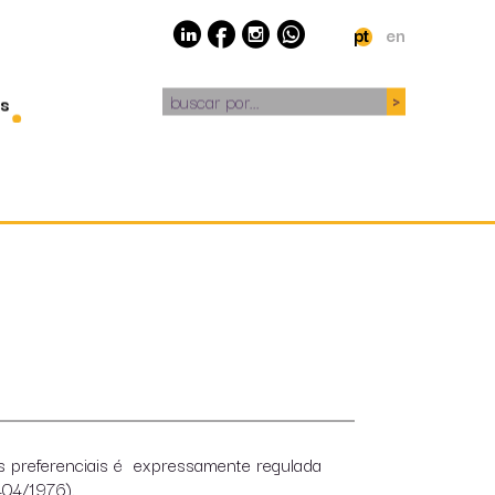
pt
en
buscar por...
s
es preferenciais é expressamente regulada
404/1976).