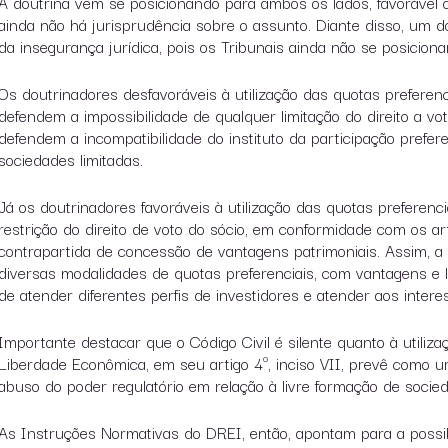
A doutrina vem se posicionando para ambos os lados, favorável ou
ainda não há jurisprudência sobre o assunto. Diante disso, um d
da insegurança jurídica, pois os Tribunais ainda não se posicio
Os doutrinadores desfavoráveis à utilização das quotas preferen
defendem a impossibilidade de qualquer limitação do direito a vot
defendem a incompatibilidade do instituto da participação prefer
sociedades limitadas.
Já os doutrinadores favoráveis à utilização das quotas preferen
restrição do direito de voto do sócio, em conformidade com os art
contrapartida de concessão de vantagens patrimoniais. Assim, a so
diversas modalidades de quotas preferenciais, com vantagens e lim
de atender diferentes perfis de investidores e atender aos inter
Importante destacar que o Código Civil é silente quanto à utiliza
Liberdade Econômica, em seu artigo 4º, inciso VII, prevê como u
abuso do poder regulatório em relação à livre formação de socie
As Instruções Normativas do DREI, então, apontam para a possibil