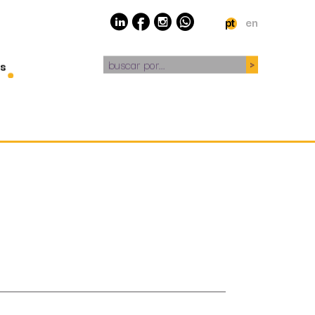
pt
en
buscar por...
s