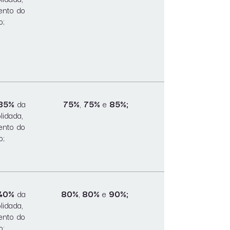
ento do
o;
 35%
da
75%
,
75%
e
85%;
lidada,
ento do
o;
 40%
da
80%
,
80%
e
90%;
lidada,
ento do
o;