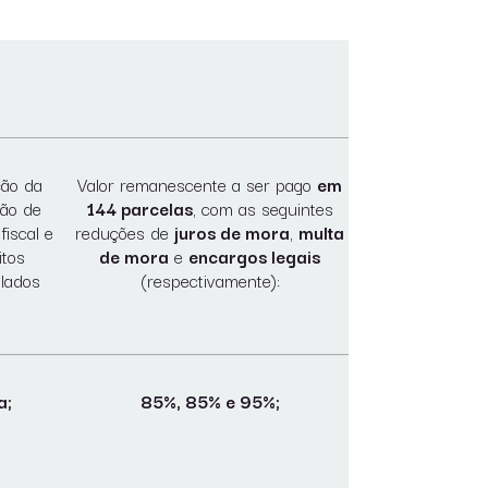
ção da
Valor remanescente a ser pago
em
ção de
144 parcelas
, com as seguintes
fiscal e
reduções de
juros de mora
,
multa
itos
de mora
e
encargos legais
lados
(respectivamente):
a;
85%, 85% e 95%;