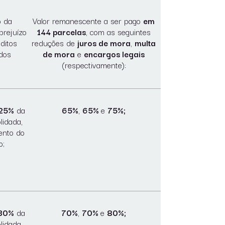
o da
Valor remanescente a ser pago
em
 prejuízo
144 parcelas
, com as seguintes
éditos
reduções de
juros de mora
,
multa
dos
de mora
e
encargos legais
(respectivamente):
 25%
da
65%
,
65%
e
75%;
lidada,
ento do
o;
 30%
da
70%
,
70%
e
80%;
lidada,