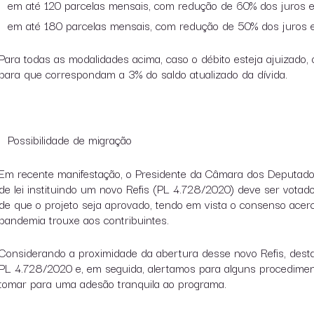
em até 120 parcelas mensais, com redução de 60% dos juros e
em até 180 parcelas mensais, com redução de 50% dos juros e
Para todas as modalidades acima, caso o débito esteja ajuizado,
para que correspondam a 3% do saldo atualizado da dívida.
Possibilidade de migração
Em recente manifestação, o Presidente da Câmara dos Deputados,
de lei instituindo um novo Refis (PL 4.728/2020) deve ser votado
de que o projeto seja aprovado, tendo em vista o consenso acer
pandemia trouxe aos contribuintes.
Considerando a proximidade da abertura desse novo Refis, dest
PL 4.728/2020 e, em seguida, alertamos para alguns procedimen
tomar para uma adesão tranquila ao programa.