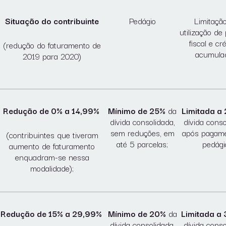
Situação do contribuinte
Pedágio
Limitaçã
utilização de
fiscal e cr
(redução do faturamento de
acumula
2019 para 2020)
Redução de 0% a 14,99%
Mínimo de 25%
da
Limitada a
dívida consolidada,
dívida conso
sem reduções, em
após pagam
(contribuintes que tiveram
até 5 parcelas;
pedági
aumento de faturamento
enquadram-se nessa
modalidade);
Redução de 15% a 29,99%
Mínimo de 20%
da
Limitada a
dívida consolidada,
dívida conso