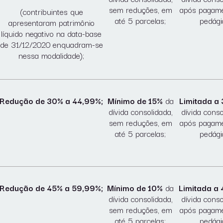
sem reduções, em
após pagam
(contribuintes que
até 5 parcelas;
pedági
apresentaram patrimônio
líquido negativo na data-base
de 31/12/2020 enquadram-se
nessa modalidade);
Redução de 30% a 44,99%;
Mínimo de 15%
da
Limitada a
dívida consolidada,
dívida conso
sem reduções, em
após pagam
até 5 parcelas;
pedági
Redução de 45% a 59,99%;
Mínimo de 10%
da
Limitada a
dívida consolidada,
dívida conso
sem reduções, em
após pagam
até 5 parcelas;
pedági