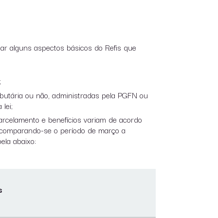
ipar alguns aspectos básicos do Refis que
;
ibutária ou não, administradas pela PGFN ou
lei;
rcelamento e benefícios variam de acordo
s comparando-se o período de março a
la abaixo:
s