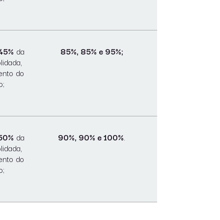
 45%
da
85%, 85% e 95%;
lidada,
ento do
o;
 50%
da
90%, 90% e 100%
.
lidada,
ento do
o;