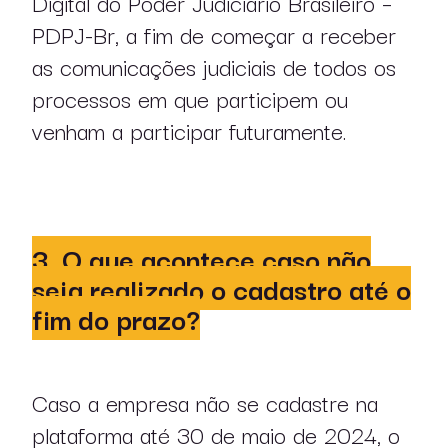
Digital do Poder Judiciário Brasileiro –
PDPJ-Br, a fim de começar a receber
as comunicações judiciais de todos os
processos em que participem ou
venham a participar futuramente.
3. O que acontece caso não
sobre nós
seja realizado o cadastro até o
fim do prazo?
atuação
profissionais
Caso a empresa não se cadastre na
plataforma até 30 de maio de 2024, o
publicações